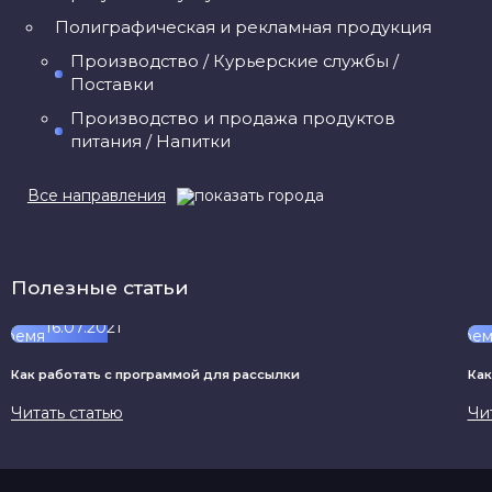
Полиграфическая и рекламная продукция
Производство / Курьерские службы /
Поставки
Производство и продажа продуктов
питания / Напитки
Все направления
Разные услуги / Прочее
Религия / Культурные центры / Искусство
Семья / Домашнее хозяйство
Полезные статьи
Социальная помощь / Благотворительность
16.07.2021
Спортивная сфера / Туризм / Отдых
Строительная сфера / Ремонт /
Как работать с программой для рассылки
Как
Недвижимость
Читать статью
Чи
Строительные материалы / Материалы
отделочные
Текстиль / Предметы для интерьера