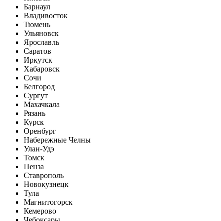
Барнаул
Владивосток
Тюмень
Ульяновск
Ярославль
Саратов
Иркутск
Хабаровск
Сочи
Белгород
Сургут
Махачкала
Рязань
Курск
Оренбург
Набережные Челны
Улан-Удэ
Томск
Пенза
Ставрополь
Новокузнецк
Тула
Магнитогорск
Кемерово
Чебоксары