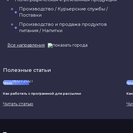
Производство / Курьерские службы /
Поставки
Производство и продажа продуктов
питания / Напитки
Все направления
Разные услуги / Прочее
Религия / Культурные центры / Искусство
Семья / Домашнее хозяйство
Полезные статьи
Социальная помощь / Благотворительность
16.07.2021
Спортивная сфера / Туризм / Отдых
Строительная сфера / Ремонт /
Как работать с программой для рассылки
Как
Недвижимость
Читать статью
Чи
Строительные материалы / Материалы
отделочные
Текстиль / Предметы для интерьера
Торговые центры, комплексы /