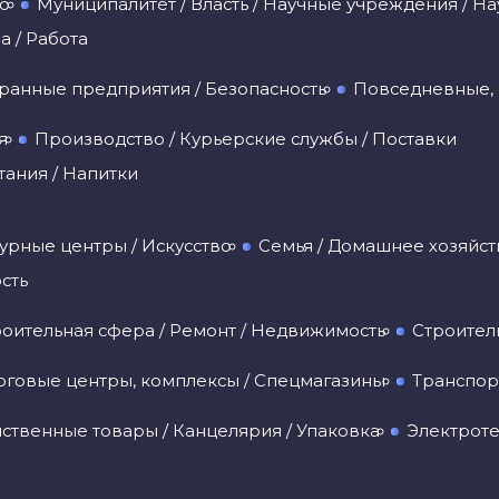
во
Муниципалитет / Власть / Научные учреждения / На
 / Работа
ранные предприятия / Безопасность
Повседневные, 
я
Производство / Курьерские службы / Поставки
ания / Напитки
турные центры / Искусство
Семья / Домашнее хозяйст
сть
оительная сфера / Ремонт / Недвижимость
Строител
рговые центры, комплексы / Спецмагазины
Транспор
ственные товары / Канцелярия / Упаковка
Электроте