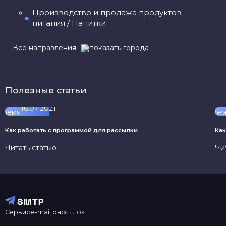
Производство и продажа продуктов
питания / Напитки
Все направления
Разные услуги / Прочее
Религия / Культурные центры / Искусство
Семья / Домашнее хозяйство
Полезные статьи
Социальная помощь / Благотворительность
16.07.2021
Спортивная сфера / Туризм / Отдых
Строительная сфера / Ремонт /
Как работать с программой для рассылки
Как
Недвижимость
Читать статью
Чи
Строительные материалы / Материалы
отделочные
Текстиль / Предметы для интерьера
Торговые центры, комплексы /
Спецмагазины
Сервис e-mail рассылок
Транспортная сфера, Грузовые перевозки